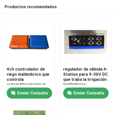
Productos recomendados
4ch controlador de
regulador de válvula 4-
riego inalámbrico que
Station para 9-36V DC
controla
que traba la irrigación
En casa
automáticamente la
inalámbrica
válvula de cierre de
teledirigida de las
Enviar Consulta
Enviar Consulta
tipo CC
válvulas los 2km
Productos
Los vídeos