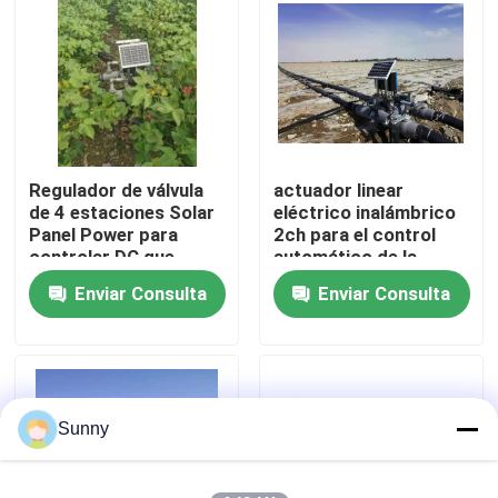
Sobre nosotros
Recorrido por la fábrica
Regulador de válvula
actuador linear
Control de calidad
de 4 estaciones Solar
eléctrico inalámbrico
Panel Power para
2ch para el control
controlar DC que
automático de la
Contacta con nosotros
traba
irrigación
Enviar Consulta
Enviar Consulta
automáticamente
Noticias
Casos de trabajo
Sunny
El blog