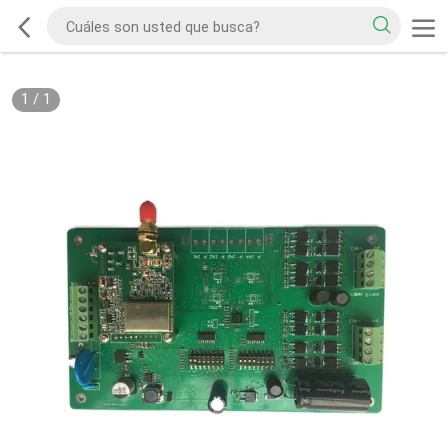
1
/
1