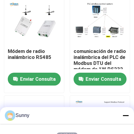
Sobre nosotros
Recorrido por la fábrica
Módem de radio
comunicación de radio
Control de calidad
inalámbrico RS485
inalámbrica del PLC de
Modbus DTU del
módem de 1W RS232
Contacta con nosotros
RS485
Enviar Consulta
Enviar Consulta
Noticias
Casos de trabajo
Sunny
El blog