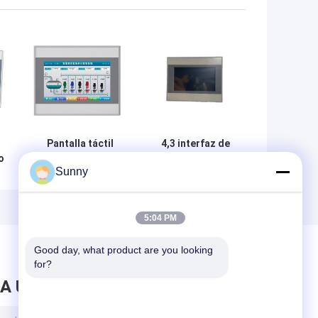
Pantalla táctil
4,3 interfaz de
o
plástica del
máquina humano
Sunny
soporte del panel
de la pulgada HMI
el
350nit para la
para el monitor
s
automatización
de control
de la industria
industrial
5:04 PM
Good day, what product are you looking 
for?
A UN MENSAJE