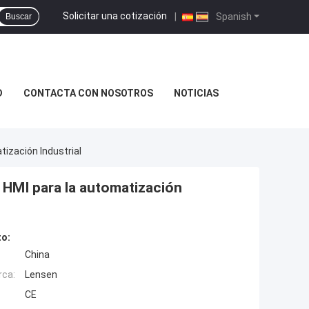
Solicitar una cotización
|
Spanish
Buscar
D
CONTACTA CON NOSOTROS
NOTICIAS
ización Industrial
 HMI para la automatización
to:
China
rca:
Lensen
CE