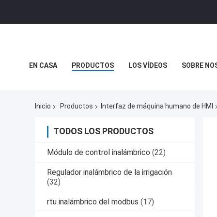
EN CASA
PRODUCTOS
LOS VÍDEOS
SOBRE NO
CASOS DE TRABAJO
EL BLOG
NOTICIAS DE LA CO
Inicio
Productos
Interfaz de máquina humano de HMI
TODOS LOS PRODUCTOS
Módulo de control inalámbrico
(22)
Regulador inalámbrico de la irrigación
(32)
rtu inalámbrico del modbus
(17)