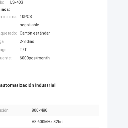
o:
LS-403
inos:
n mínima:
10PCS
negotiable
aquetado:
Cartón estándar
ga:
2-8 días
ago:
T/T
fuente:
6000pcs/month
 automatización industrial
ución:
800×480
A8 600MHz 32bit