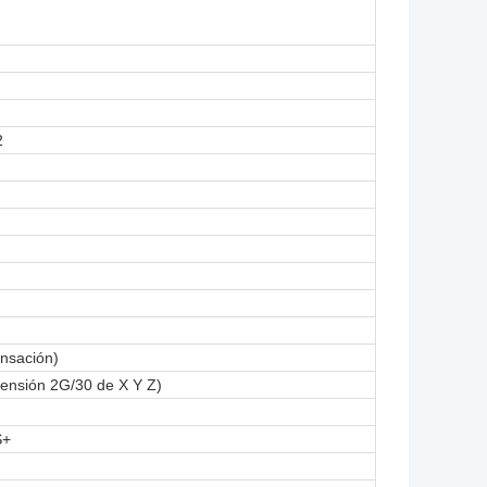
2
nsación)
mensión 2G/30 de X Y Z)
S+