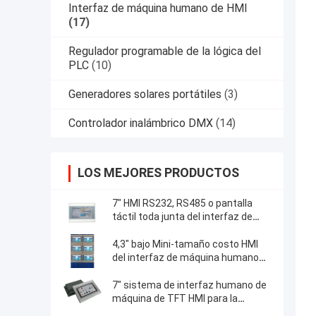
Interfaz de máquina humano de HMI
(17)
Regulador programable de la lógica del
PLC
(10)
Generadores solares portátiles
(3)
Controlador inalámbrico DMX
(14)
LOS MEJORES PRODUCTOS
7" HMI RS232, RS485 o pantalla
táctil toda junta del interfaz de
Ethernet para la automatización
de la industria
4,3" bajo Mini-tamaño costo HMI
del interfaz de máquina humano
para la solución del tacto
Embedded
7" sistema de interfaz humano de
máquina de TFT HMI para la
automatización industrial