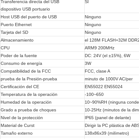
Transferencia directa del USB
SÍ
dispositivo USB portuario
Host USB del puerto de USB
Ninguno
Puerto Ethernet
Ninguno
Tarjeta del SD
Ninguno
Almacenamiento
el 128M FLASH+32M DDR
CPU
ARM9 200MHz
Poder de la fuente
DC: 24V (el ±15%), 6W
Consumo de energía
3W
Compatibilidad de la FCC
FCC, clase A
prueba de la Presión-prueba
minuto de 1000V AC/per
Certificación del CE
EN55022 EN55024
Temperatura de la operación
-100~650
Humedad de la operación
10~90%RH (ninguna conde
Grado a prueba de choques
10-25Hz (minutos de la di
Nivel de la protección
IP65 (panel de delante)
Material de Curst
Dirigir la PC plástica de AB
Tamaño externo
138x86x39 (milímetro)