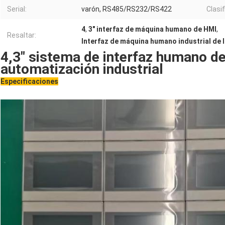
Serial:
varón, RS485/RS232/RS422
Clasi
4
,
3" interfaz de máquina humano de HMI
,
Resaltar:
Interfaz de máquina humano industrial de 
4,3" sistema de interfaz humano d
automatización industrial
Especificaciones