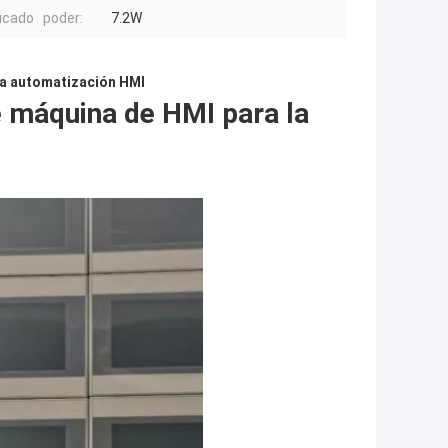
ficado poder:
7.2W
la automatización HMI
e máquina de HMI para la