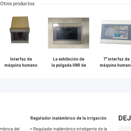
Otros productos
Interfaz de
La exhibición de
7" interfaz de
máquina humano
la pulgada HMI de
máquina human
de RS485 RS232
Dual Core 1GHz 7
de TFT HMI
HMI para el
apoya EEPROM
compatible con 
monitor de
para escribir
PLC de Siemen
control industrial
instrucciones
del delta
DEJ
Regulador inalámbrico de la irrigación
ámbrica del
Regulador inalámbrico inteligente de la